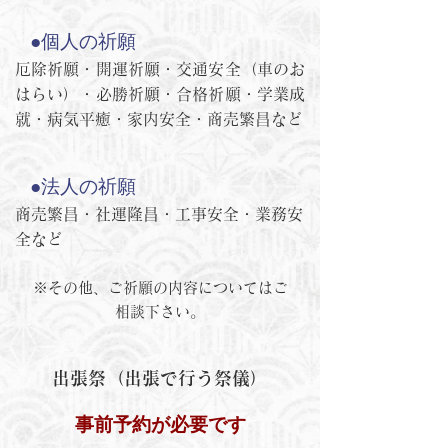
●個人の祈願
厄除祈願・開運祈願・交通安全（車のお
はらい
）・必勝祈願・合格祈願・学業成
就・病気平癒・家内安全・商売繁昌など
●法人の祈願
商売繁昌・社運隆昌・工事安全・業務安
全など
※その他、ご祈願の内容についてはご
相談下さい。
出張祭（出張で行う祭儀）
事前予約が必要です