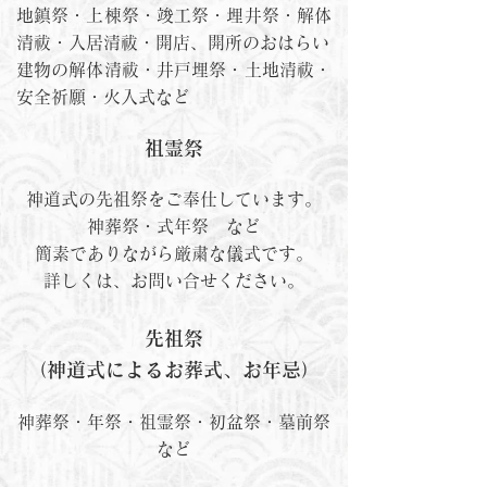
地鎮祭・上棟祭・竣工祭・埋井祭・解体
清祓・入居清祓・開店、開所のおはらい
建物の解体清祓・井戸埋祭・土地清祓・
安全祈願・火入式など
祖霊祭
神道式の先祖祭をご奉仕しています。
神葬祭・式年祭 など
簡素でありながら厳粛な儀式です。
詳しくは、お問い合せください。
先祖祭
（神道式によるお葬式、お年忌）
神葬祭・年祭・祖霊祭・初盆祭・墓前祭
など