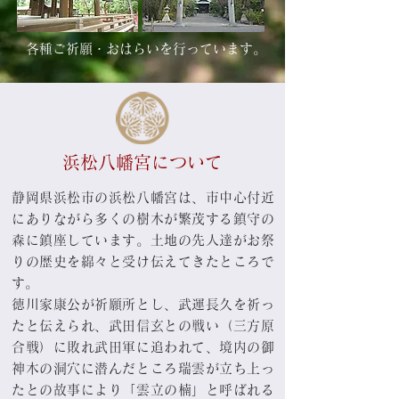
各種ご祈願・おはらいを行っています。
浜松八幡宮について
静岡県浜松市の
浜松八幡宮は、市中心付近
にありながら多くの樹木が繁茂する鎮守の
森に鎮座しています。土地の先人達がお祭
りの歴史を綿々と受け伝えてきたところで
す。
徳川家康公が祈願所とし、武運長久を祈っ
たと伝えられ、武田信玄との戦い（三方原
合戦）に敗れ武田軍に追われて、境内の御
神木の洞穴に潜んだところ瑞雲が立ち上っ
たとの故事により「雲立の楠」と呼ばれる