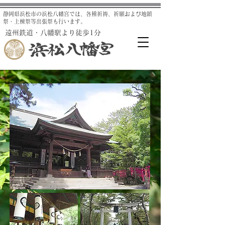
静岡県浜松市の浜松八幡宮では、各種祈祷、祈願および地鎮
祭・上棟祭等出張祭も行います。
遠州鉄道・八幡駅より徒歩1分